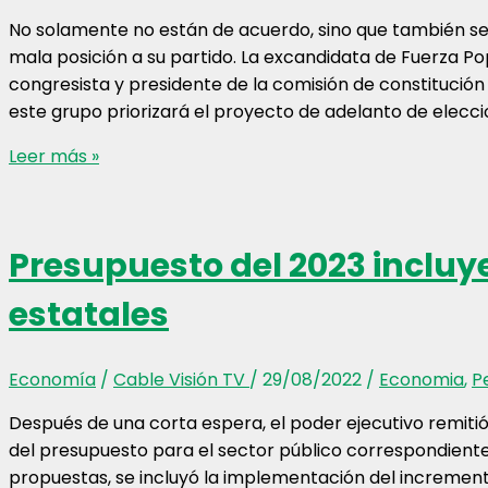
No solamente no están de acuerdo, sino que también s
mala posición a su partido. La excandidata de Fuerza Pop
congresista y presidente de la comisión de constitución
este grupo priorizará el proyecto de adelanto de elecci
Keiko
Leer más »
Fujimori
y
su
Presupuesto del 2023 incluye
bancada
se
estatales
contradicen
por
el
Economía
/
Cable Visión TV
/
29/08/2022
/
Economia
,
P
adelanto
Después de una corta espera, el poder ejecutivo remitió
de
del presupuesto para el sector público correspondiente a
elecciones
propuestas, se incluyó la implementación del increme