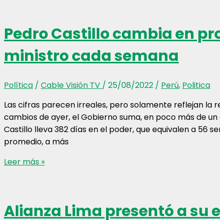
mantiene
su
Pedro Castillo cambia en p
posición
entre
ministro cada semana
las
mejores
de
Política
/
Cable Visión TV
/
25/08/2022
/
Perú
,
Politica
Conmebol
Las cifras parecen irreales, pero solamente reflejan la r
cambios de ayer, el Gobierno suma, en poco más de un a
Castillo lleva 382 días en el poder, que equivalen a 56 
promedio, a más
Pedro
Leer más »
Castillo
cambia
en
Alianza Lima presentó a su 
promedio