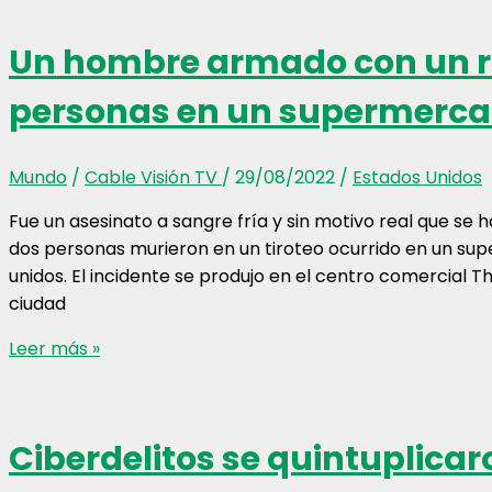
consagra
campeón
Un hombre armado con un ri
del
primer
personas en un supermerca
Clásico
del
Pacífico
Mundo
/
Cable Visión TV
/
29/08/2022
/
Estados Unidos
de
Fue un asesinato a sangre fría y sin motivo real que se
Futsal
dos personas murieron en un tiroteo ocurrido en un s
Down
unidos. El incidente se produjo en el centro comercial 
ciudad
Un
Leer más »
hombre
armado
con
Ciberdelitos se quintuplic
un
rifle