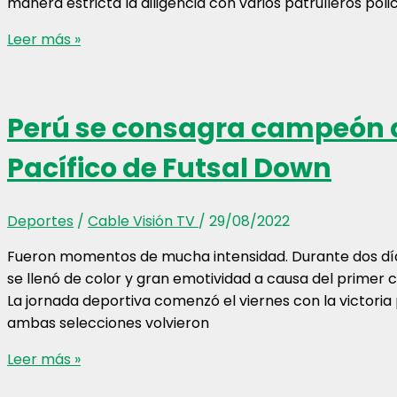
manera estricta la diligencia con varios patrulleros poli
Trasladaron
Leer más »
a
Yenifer
Paredes
Perú se consagra campeón d
y
José
Pacífico de Futsal Down
Medina
al
penal
Deportes
/
Cable Visión TV
/
29/08/2022
Ancón
Fueron momentos de mucha intensidad. Durante dos días,
II
se llenó de color y gran emotividad a causa del primer c
durante
La jornada deportiva comenzó el viernes con la victoria
esta
ambas selecciones volvieron
madrugada
Perú
Leer más »
se