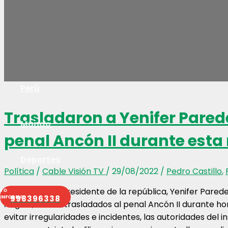
Economía
Salud
Perú
Trasladaron a Yenifer Pared
Mundo
penal Ancón II durante es
Deportes
Política
/
Cable Visión TV
/
29/08/2022
/
Pedro Castillo
,
La cuñada del presidente de la república, Yenifer Parede
998396338
Anguía, fueron trasladados al penal Ancón II durante ho
evitar irregularidades e incidentes, las autoridades del 