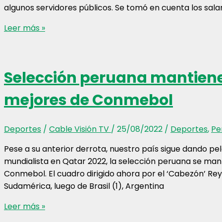
algunos servidores públicos. Se tomó en cuenta los sala
Presupuesto
Leer más »
del
2023
incluye
Selección peruana mantiene 
alza
de
mejores de Conmebol
salarios
a
estatales
Deportes
/
Cable Visión TV
/
25/08/2022
/
Deportes
,
Pe
Pese a su anterior derrota, nuestro país sigue dando pel
mundialista en Qatar 2022, la selección peruana se man
Conmebol. El cuadro dirigido ahora por el ‘Cabezón’ Re
Sudamérica, luego de Brasil (1), Argentina
Selección
Leer más »
peruana