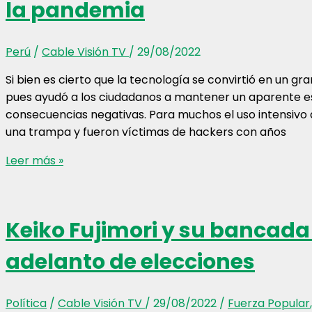
la pandemia
asesinó
a
dos
Perú
/
Cable Visión TV
/
29/08/2022
personas
Si bien es cierto que la tecnología se convirtió en un g
en
pues ayudó a los ciudadanos a mantener un aparente e
un
consecuencias negativas. Para muchos el uso intensivo 
supermercado
una trampa y fueron víctimas de hackers con años
de
Oregon
Ciberdelitos
Leer más »
se
quintuplicaron
desde
Keiko Fujimori y su bancada 
que
comenzó
adelanto de elecciones
la
pandemia
Política
/
Cable Visión TV
/
29/08/2022
/
Fuerza Popular