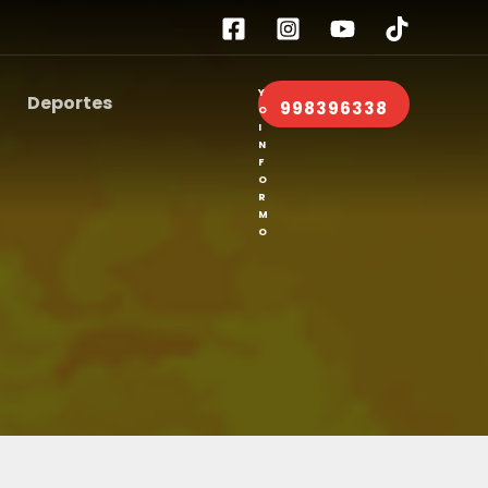
Deportes
998396338