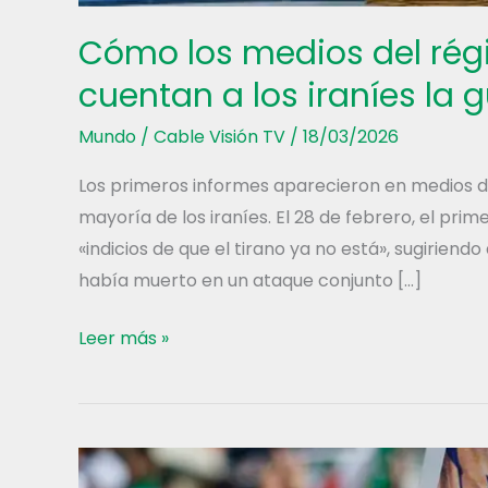
Cómo los medios del régi
cuentan a los iraníes la g
Mundo
/
Cable Visión TV
/
18/03/2026
Los primeros informes aparecieron en medios d
mayoría de los iraníes. El 28 de febrero, el pr
«indicios de que el tirano ya no está», sugiriendo
había muerto en un ataque conjunto […]
Cómo
Leer más »
los
medios
del
régimen