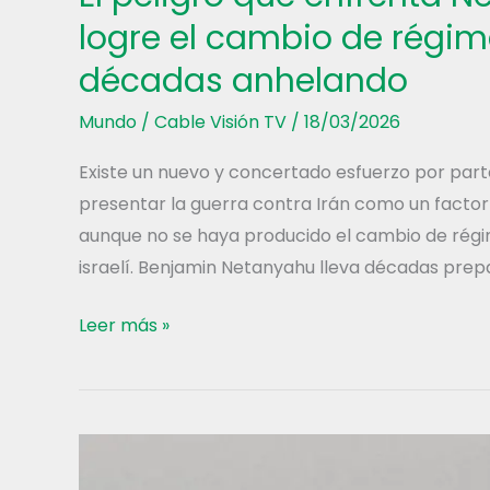
logre el cambio de régim
décadas anhelando
Mundo
/
Cable Visión TV
/
18/03/2026
Existe un nuevo y concertado esfuerzo por parte 
presentar la guerra contra Irán como un factor
aunque no se haya producido el cambio de régi
israelí. Benjamin Netanyahu lleva décadas pre
El
Leer más »
peligro
que
enfrenta
Netanyahu:
que