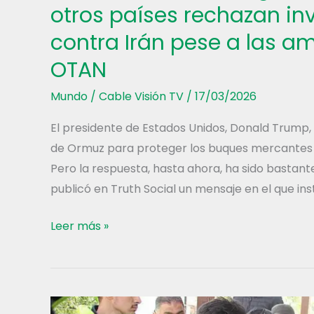
otros países rechazan inv
contra Irán pese a las a
OTAN
Mundo
/
Cable Visión TV
/
17/03/2026
El presidente de Estados Unidos, Donald Trump, 
de Ormuz para proteger los buques mercantes y
Pero la respuesta, hasta ahora, ha sido bastante
publicó en Truth Social un mensaje en el que ins
«Esta
Leer más »
no
es
nuestra
guerra»: