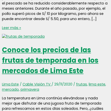
el pescado se ha reducido considerablemente respecto a
meses anteriores. Durante el año pasado, por ejemplo, el
pollo superó picos de S/ 10 por kilogramo, pero ahora se
puede encontrar desde S/ 5.50, para uno entero, […]
Precios
Leer más »
del
pollo
y
Conoce los precios de las
del
pescado
frutas de temporada en los
mantienen
tendencia
mercados de Lima Este
a
la
baja
Lima Este
/
Cable Visión TV
/
29/11/2020
/
frutas
,
lima este
,
mercado
,
primavera
La temperatura en Lima continúa elevándose y nada
mejor que disfrutar de una jugosa fruta de temporada
para refrescarnos en estos días soleados. Pero, ¿cuáles