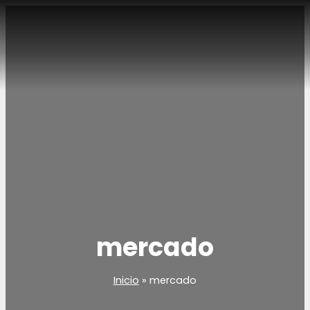
Ir
al
contenido
EN VIVO
mercado
Inicio
mercado