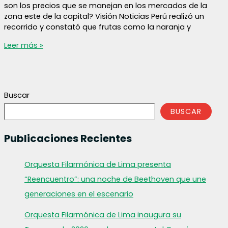
son los precios que se manejan en los mercados de la
zona este de la capital? Visión Noticias Perú realizó un
recorrido y constató que frutas como la naranja y
Conoce
Leer más »
los
precios
de
las
Buscar
frutas
de
BUSCAR
temporada
en
Publicaciones Recientes
los
mercados
de
Orquesta Filarmónica de Lima presenta
Lima
“Reencuentro”: una noche de Beethoven que une
Este
generaciones en el escenario
Orquesta Filarmónica de Lima inaugura su