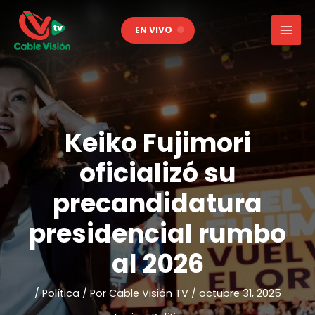
Ir
al
EN VIVO
contenido
Keiko Fujimori
oficializó su
precandidatura
presidencial rumbo
al 2026
/
Política
/ Por
Cable Visión TV
/
octubre 31, 2025