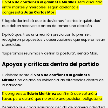
El
voto de confianza al gabinete Miralles
será discutido
entre martes y miércoles, según adelantó el
congresista
Juan Carlos Mori
.
El legislador indicó que todavía hay “ciertas inquietudes”
que deben resolverse antes de tomar una decisión.
Explicó que, tras una reunión previa con la premier,
recogieron propuestas y observaciones que esperan sean
atendidas.
“Esperamos reunirnos y definir la postura”, señaló Mori.
Apoyos y críticas dentro del partido
El debate sobre el
voto de confianza al gabinete
Miralles
ha dejado en evidencia las diferencias dentro de
la bancada.
El congresista
Edwin Martínez
confirmó que votará a
favor, pero aclaró que no existe una posición obligatoria.
Defendió que cada legislador decida de manera individual