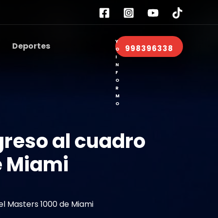
Deportes
998396338
greso al cuadro
e Miami
del Masters 1000 de Miami