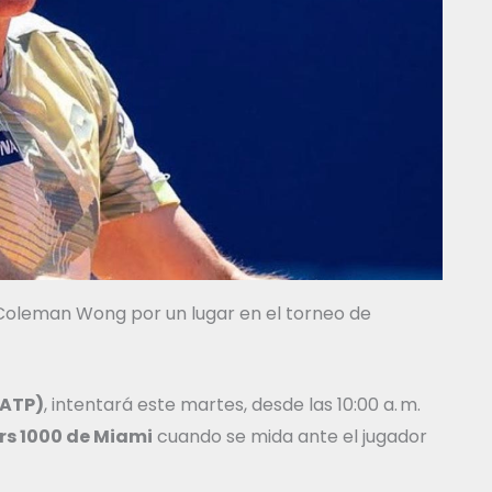
 Coleman Wong por un lugar en el torneo de
 ATP)
, intentará este martes, desde las 10:00 a. m.
rs 1000 de Miami
cuando se mida ante el jugador