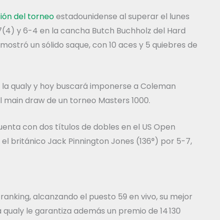
ción del torneo
estadounidense al superar el lunes
-7(4) y 6-4 en la cancha Butch Buchholz del Hard
 mostró un sólido saque, con 10 aces y 5 quiebres de
de la qualy y hoy buscará imponerse a Coleman
l main draw de un torneo Masters 1000.
cuenta con dos títulos de dobles en el US Open
 el británico Jack Pinnington Jones (136°) por 5-7,
l ranking, alcanzando el puesto 59 en vivo, su mejor
a qualy le garantiza además un premio de 14 130