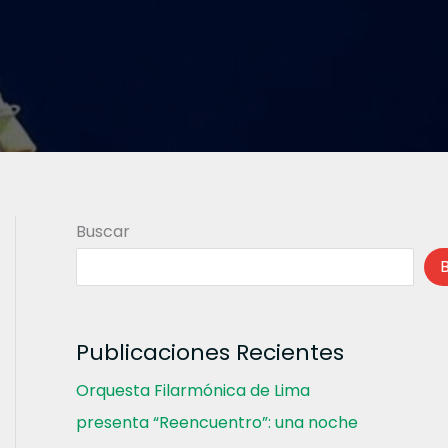
Buscar
Publicaciones Recientes
Orquesta Filarmónica de Lima
presenta “Reencuentro”: una noche