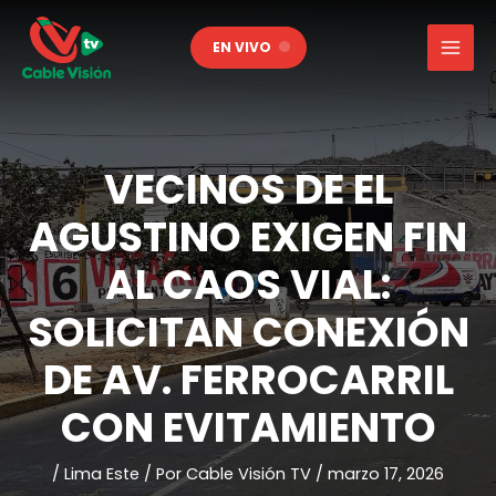
Ir
al
EN VIVO
contenido
VECINOS DE EL
AGUSTINO EXIGEN FIN
AL CAOS VIAL:
SOLICITAN CONEXIÓN
DE AV. FERROCARRIL
CON EVITAMIENTO
/
Lima Este
/ Por
Cable Visión TV
/
marzo 17, 2026