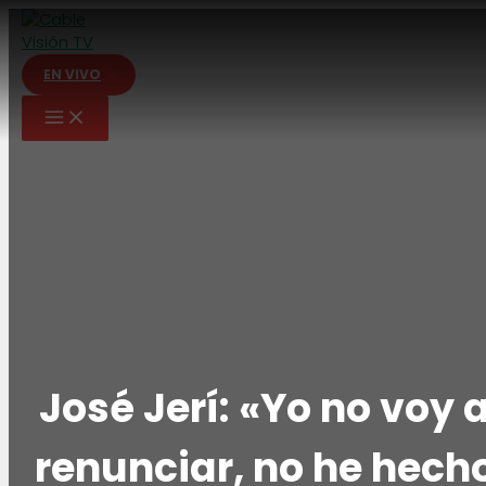
Ir
al
contenido
EN VIVO
José Jerí: «Yo no voy 
renunciar, no he hech