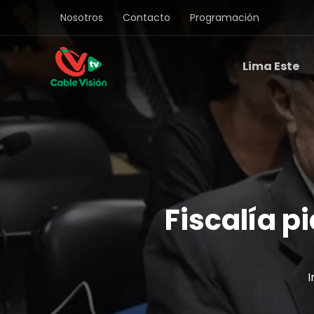
Ir
Nosotros
Contacto
Programación
al
contenido
Lima Este
Fiscalía p
I