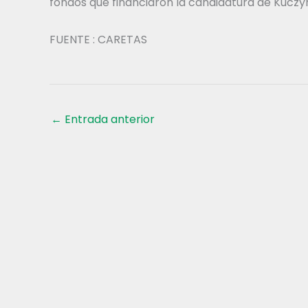
fondos que financiaron la candidatura de Kuczyn
FUENTE : CARETAS
←
Entrada anterior