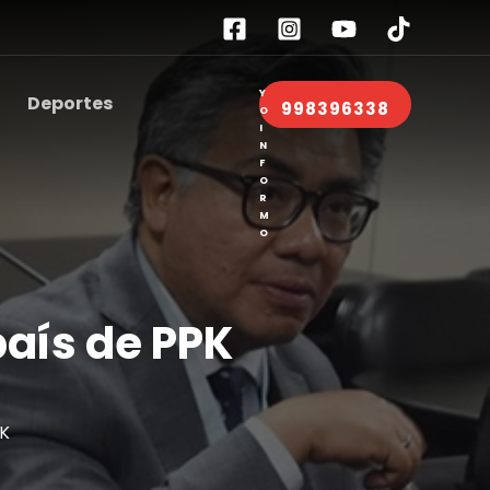
Deportes
998396338
país de PPK
PK