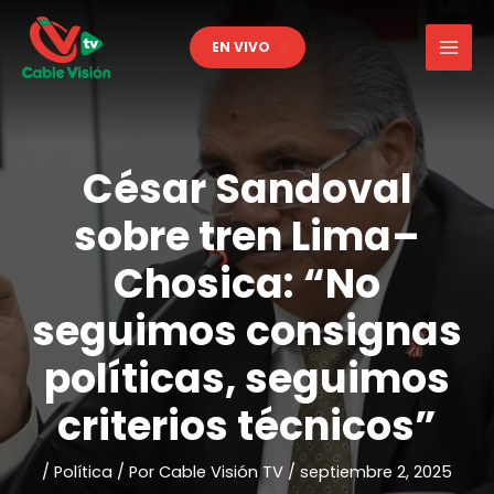
Ir
al
EN VIVO
contenido
César Sandoval
sobre tren Lima–
Chosica: “No
seguimos consignas
políticas, seguimos
criterios técnicos”
/
Política
/ Por
Cable Visión TV
/
septiembre 2, 2025