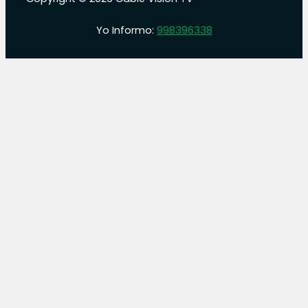
Yo Informo:
998396338