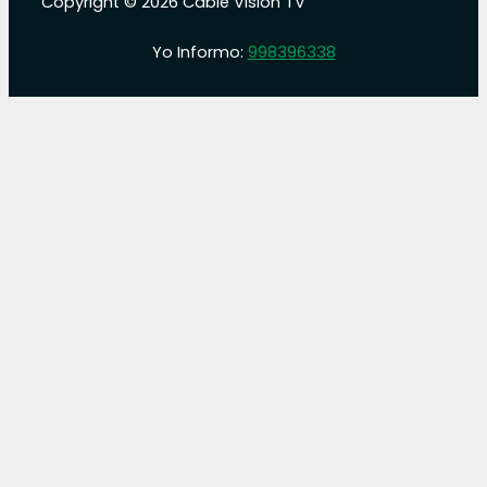
Copyright © 2026 Cable Visión TV
Yo Informo:
998396338