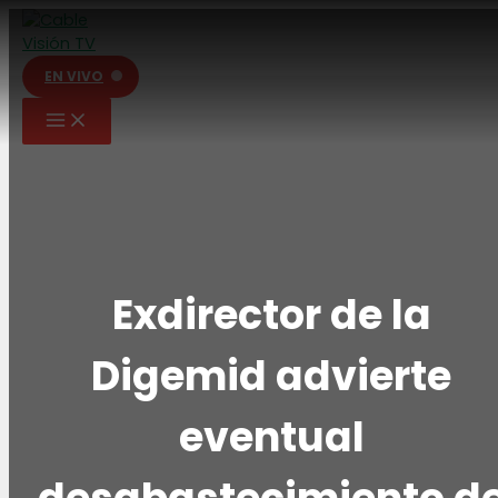
Ir
al
contenido
EN VIVO
Exdirector de la
Digemid advierte
eventual