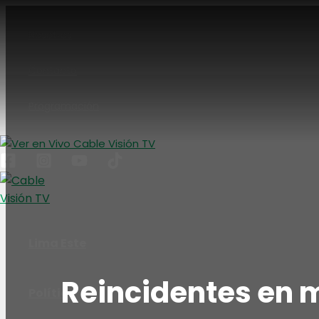
Ir
al
Nosotros
contenido
Contacto
Programación
Lima Este
Reincidentes en 
Política