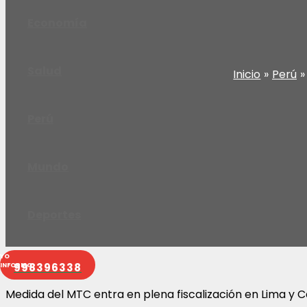
Economía
Salud
Inicio
Perú
Perú
Mundo
Deportes
998396338
Medida del MTC entra en plena fiscalización en Lima y Ca