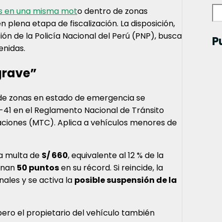
as en una misma mot
o dentro de zonas
plena etapa de fiscalización. La disposición,
ión de la Policía Nacional del Perú (PNP), busca
P
enidas.
grave”
 de zonas en estado de emergencia se
M-41 en el Reglamento Nacional de Tránsito
aciones (MTC). Aplica a vehículos menores de
na multa de
S/ 660
, equivalente al 12 % de la
ignan
50 puntos
en su récord. Si reincide, la
nales y se activa la
posible suspensión de la
ero el propietario del vehículo también