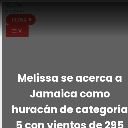
Ir
al
contenido
EN VIVO
Melissa se acerca a
Jamaica como
huracán de categoría
5 con vientos de 295