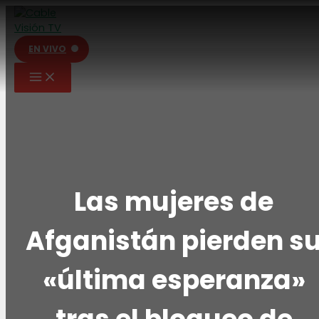
Ir
al
contenido
EN VIVO
Las mujeres de
Afganistán pierden s
«última esperanza»