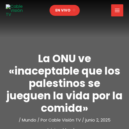
Ir
EN VIVO
al
contenido
La ONU ve
«inaceptable que los
palestinos se
jueguen la vida por la
comida»
/
Mundo
/ Por
Cable Visión TV
/
junio 2, 2025