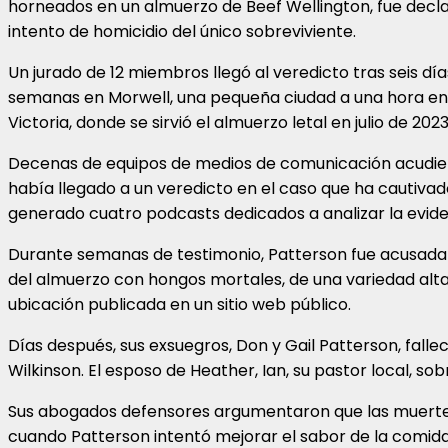
horneados en un almuerzo de Beef Wellington, fue decla
intento de homicidio del único sobreviviente.
Un jurado de 12 miembros llegó al veredicto tras seis días
semanas en Morwell, una pequeña ciudad a una hora e
Victoria, donde se sirvió el almuerzo letal en julio de 2023
Decenas de equipos de medios de comunicación acudiero
había llegado a un veredicto en el caso que ha cautivad
generado cuatro podcasts dedicados a analizar la evide
Durante semanas de testimonio, Patterson fue acusad
del almuerzo con hongos mortales, de una variedad alt
ubicación publicada en un sitio web público.
Días después, sus exsuegros, Don y Gail Patterson, falle
Wilkinson. El esposo de Heather, Ian, su pastor local, so
Sus abogados defensores argumentaron que las muertes 
cuando Patterson intentó mejorar el sabor de la comida 