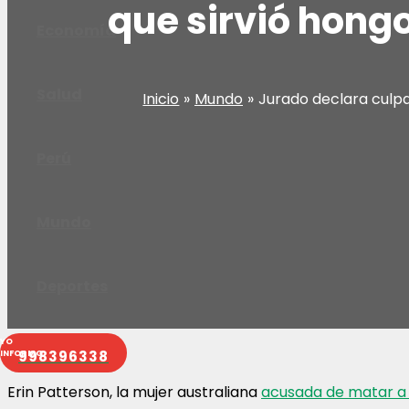
que sirvió hongo
Economía
Salud
Inicio
Mundo
Jurado declara culpab
Perú
Mundo
Deportes
998396338
Erin Patterson, la mujer australiana
acusada de matar a 