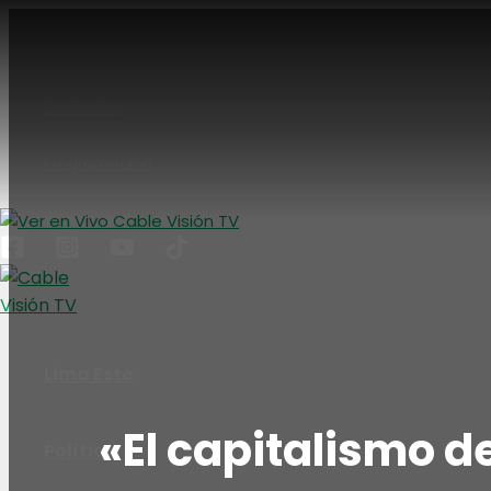
Ir
al
Nosotros
contenido
Contacto
Programación
Lima Este
«El capitalismo 
Política