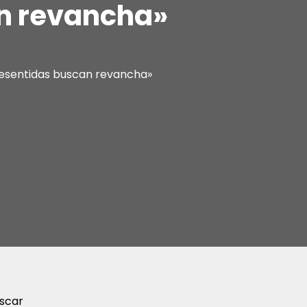
an revancha»
resentidas buscan revancha»
scar