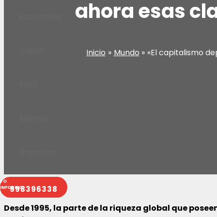
ahora esas cl
Economía
Salud
Inicio
Mundo
«El capitalismo d
Perú
Mundo
Deportes
998396338
Desde 1995, la parte de la riqueza global que pose