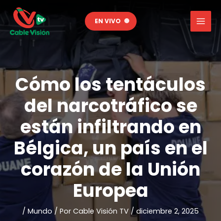
Ir
al
EN VIVO
contenido
Cómo los tentáculos
del narcotráfico se
están infiltrando en
Bélgica, un país en el
corazón de la Unión
Europea
/
Mundo
/ Por
Cable Visión TV
/
diciembre 2, 2025