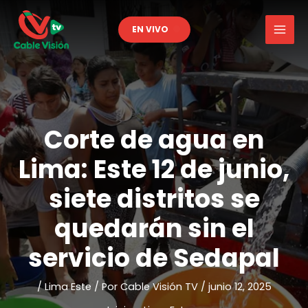
Ir
al
EN VIVO
contenido
Corte de agua en
Lima: Este 12 de junio,
siete distritos se
quedarán sin el
servicio de Sedapal
/
Lima Este
/ Por
Cable Visión TV
/
junio 12, 2025