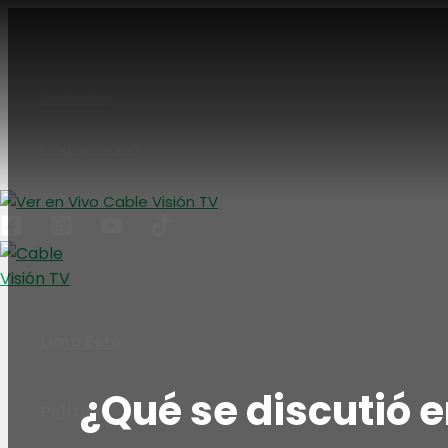
Ir
al
Nosotros
contenido
Contacto
Programación
Lima Este
¿Qué se discutió e
Política