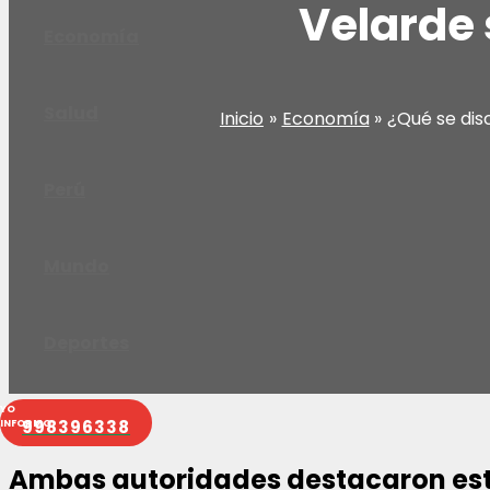
Velarde
Economía
Salud
Inicio
Economía
¿Qué se dis
Perú
Mundo
Deportes
998396338
Ambas autoridades destacaron est