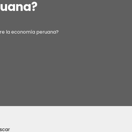
ruana?
obre la economía peruana?
scar