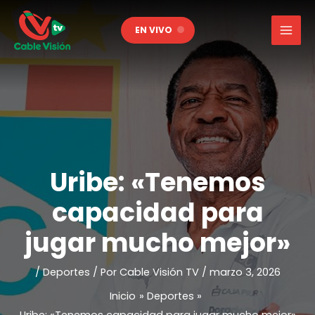
Ir
al
EN VIVO
contenido
Uribe: «Tenemos
capacidad para
jugar mucho mejor»
/
Deportes
/ Por
Cable Visión TV
/
marzo 3, 2026
Inicio
Deportes