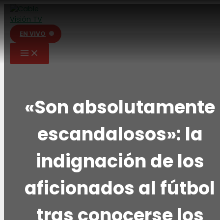
Ir
al
contenido
EN VIVO
«Son absolutamente
escandalosos»: la
indignación de los
aficionados al fútbol
tras conocerse los