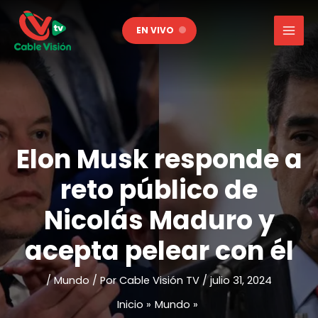
Ir
al
EN VIVO
contenido
Elon Musk responde a
reto público de
Nicolás Maduro y
acepta pelear con él
/
Mundo
/ Por
Cable Visión TV
/
julio 31, 2024
Inicio
Mundo