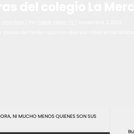
ras del colegio La Mer
/
Lima Este
/ Por
Cable Visión TV
/
noviembre 3, 2024
e: padres de familia reportan diversos robos en las afuer
 HORA, NI MUCHO MENOS QUIENES SON SUS
Bu