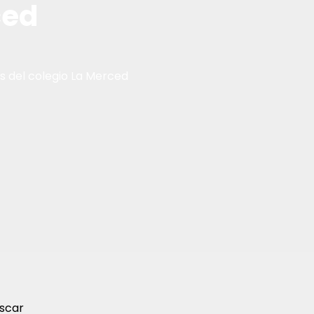
ced
as del colegio La Merced
scar