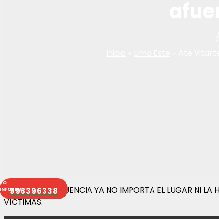
afue
Economía
Salud
Inicio
Lima Este
Ate Vitart
Perú
Mundo
Deportes
PARA LA DELINCUENCIA YA NO IMPORTA EL LUGAR NI LA
998396338
VÍCTIMAS.