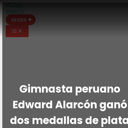
Ir
al
contenido
EN VIVO
Gimnasta peruano
Edward Alarcón ganó
dos medallas de plat