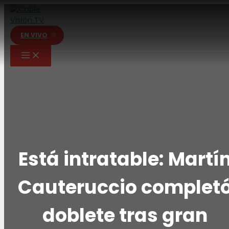
Ir
al
contenido
EN VIVO
Está intratable: Martí
Cauteruccio complet
doblete tras gran